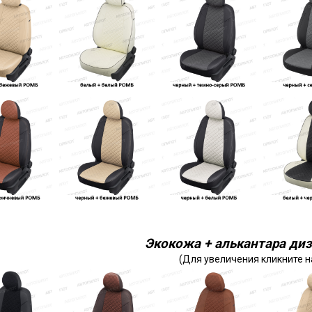
Экокожа + алькантара диз
(Для увеличения кликните н