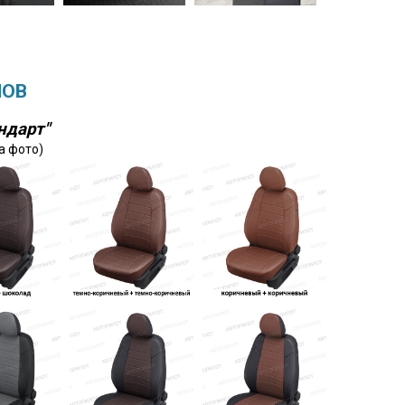
ЛОВ
ндарт"
а фото)