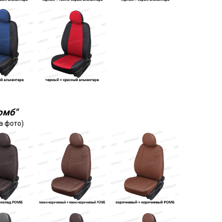
омб"
а фото)