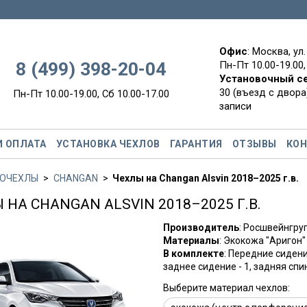
Офис
: Москва, ул
8 (499) 398-20-04
Пн-Пт 10.00-19.00,
Установочный с
30 (въезд с двора)
Пн-Пт 10.00-19.00, Сб 10.00-17.00
записи
И ОПЛАТА
УСТАНОВКА ЧЕХЛОВ
ГАРАНТИЯ
ОТЗЫВЫ
КО
ОЧЕХЛЫ
CHANGAN
Чехлы на Changan Alsvin 2018–2025 г.в.
 НА CHANGAN ALSVIN 2018–2025 Г.В.
Производитель
: Росшвейнгр
Материалы
: Экокожа "Аригон"
В комплекте
: Передние сидени
заднее сидение - 1, задняя спин
Выберите материал чехлов: