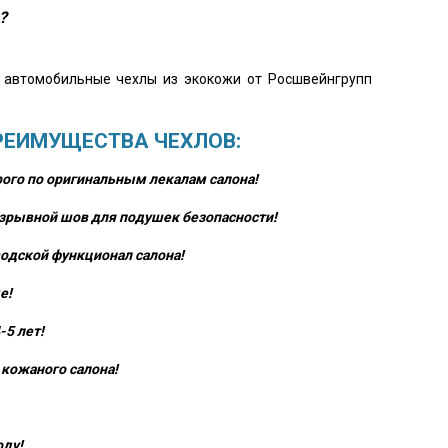
?
о автомобильные чехлы из экокожи от Росшвейнгрупп
РЕИМУЩЕСТВА ЧЕХЛОВ:
ого по оригинальным лекалам салона!
зрывной шов для подушек безопасности!
одской функционал салона!
е!
-5 лет!
кожаного салона!
оду!