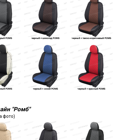
айн "Ромб"
а фото)