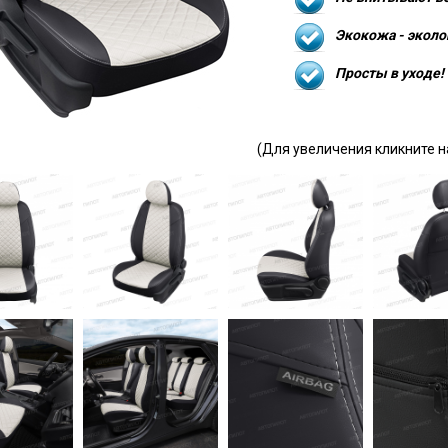
Экокожа - эколо
Просты в уходе!
(Для увеличения кликните н