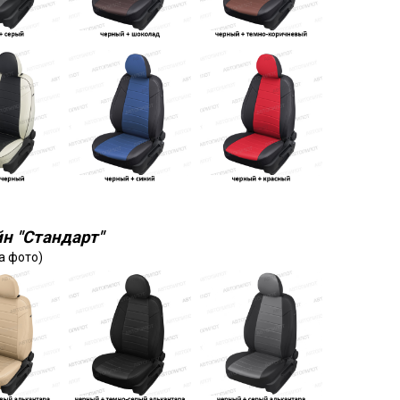
н "Стандарт"
а фото)