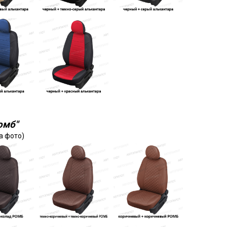
омб"
а фото)