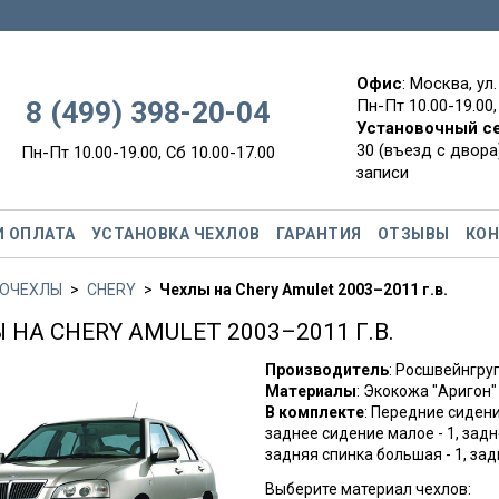
Офис
: Москва, ул
8 (499) 398-20-04
Пн-Пт 10.00-19.00,
Установочный с
30 (въезд с двора)
Пн-Пт 10.00-19.00, Сб 10.00-17.00
записи
И ОПЛАТА
УСТАНОВКА ЧЕХЛОВ
ГАРАНТИЯ
ОТЗЫВЫ
КО
ОЧЕХЛЫ
CHERY
Чехлы на Chery Amulet 2003–2011 г.в.
 НА CHERY AMULET 2003–2011 Г.В.
Производитель
: Росшвейнгр
Материалы
: Экокожа "Аригон"
В комплекте
: Передние сидени
заднее сидение малое - 1, задн
задняя спинка большая - 1, зад
Выберите материал чехлов: