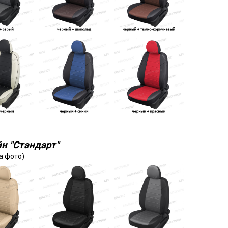
н "Стандарт"
а фото)