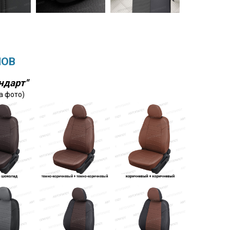
ЛОВ
ндарт"
а фото)