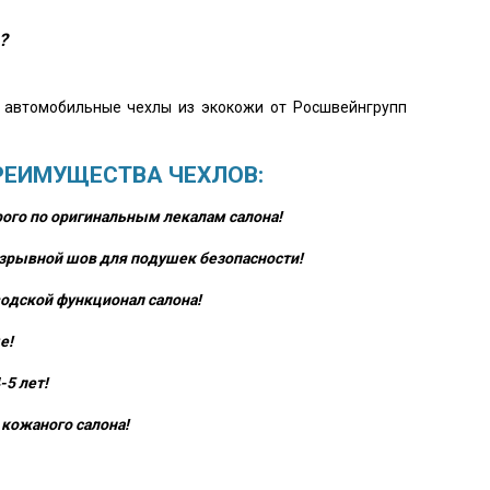
?
о автомобильные чехлы из экокожи от Росшвейнгрупп
РЕИМУЩЕСТВА ЧЕХЛОВ:
ого по оригинальным лекалам салона!
зрывной шов для подушек безопасности!
одской функционал салона!
е!
-5 лет!
кожаного салона!