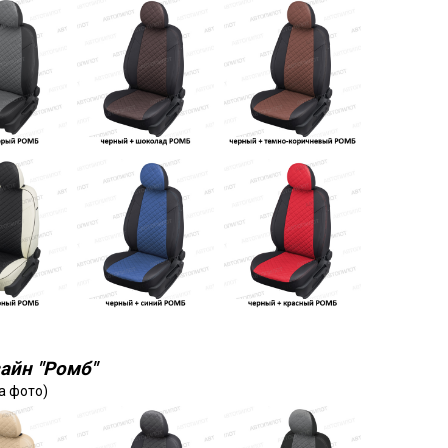
айн "Ромб"
а фото)