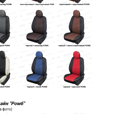
айн "Ромб"
а фото)