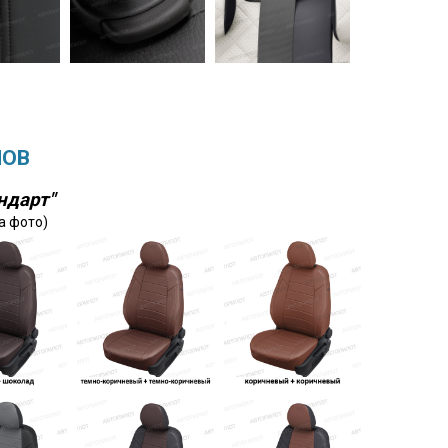
ЛОВ
ндарт"
а фото)