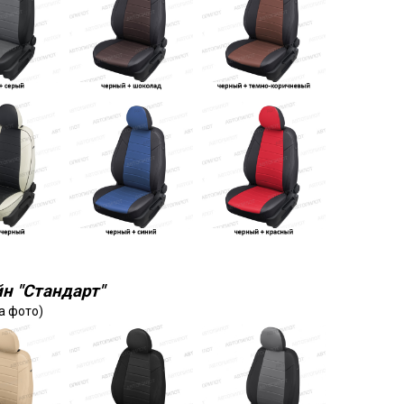
н "Стандарт"
а фото)