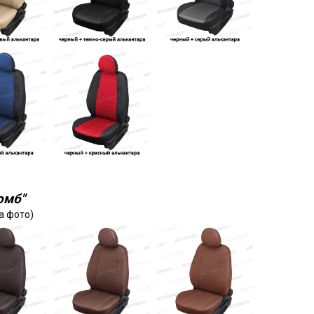
омб"
а фото)