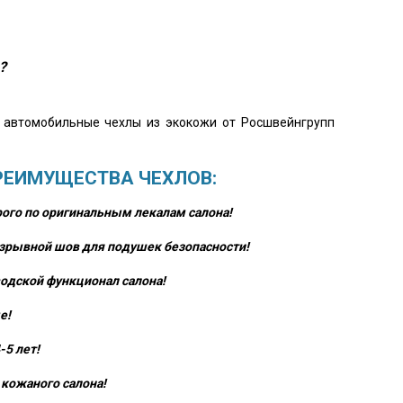
?
о автомобильные чехлы из экокожи от Росшвейнгрупп
РЕИМУЩЕСТВА ЧЕХЛОВ:
ого по оригинальным лекалам салона!
зрывной шов для подушек безопасности!
одской функционал салона!
е!
-5 лет!
кожаного салона!