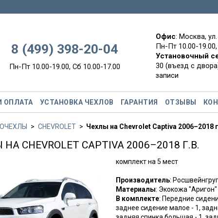
Офис
: Москва, ул
8 (499) 398-20-04
Пн-Пт 10.00-19.00,
Установочный с
30 (въезд с двора)
Пн-Пт 10.00-19.00, Сб 10.00-17.00
записи
И ОПЛАТА
УСТАНОВКА ЧЕХЛОВ
ГАРАНТИЯ
ОТЗЫВЫ
КО
ОЧЕХЛЫ
CHEVROLET
Чехлы на Chevrolet Captiva 2006–2018 г
 НА CHEVROLET CAPTIVA 2006–2018 Г.В.
комплект на 5 мест
Производитель
: Росшвейнгр
Материалы
: Экокожа "Аригон"
В комплекте
: Передние сидени
заднее сидение малое - 1, задн
задняя спинка большая - 1, за