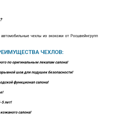
?
о автомобильные чехлы из экокожи от Росшвейнгрупп
РЕИМУЩЕСТВА ЧЕХЛОВ:
ого по оригинальным лекалам салона!
зрывной шов для подушек безопасности!
одской функционал салона!
е!
-5 лет!
кожаного салона!