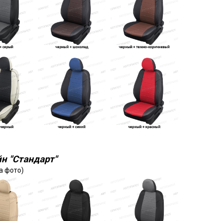
н "Стандарт"
а фото)