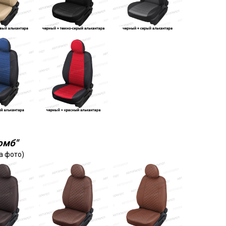
омб"
а фото)