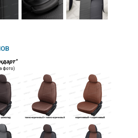
ЛОВ
ндарт"
а фото)