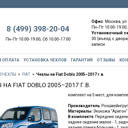
Офис
: Москва, ул
8 (499) 398-20-04
Пн-Пт 10.00-19.00,
Установочный с
30 (въезд с двора)
Пн-Пт 10.00-19.00, Сб 10.00-17.00
записи
И ОПЛАТА
УСТАНОВКА ЧЕХЛОВ
ГАРАНТИЯ
ОТЗЫВЫ
КО
ОЧЕХЛЫ
FIAT
Чехлы на Fiat Doblo 2005–2017 г.в.
 НА FIAT DOBLO 2005–2017 Г.В.
комплект на 5 мест, для компл
Производитель
: Росшвейнгр
Материалы
: Экокожа "Аригон"
В комплекте
: Передние сидени
заднее сидение малое - 1, задн
задняя спинка большая - 1, за