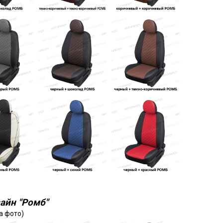
айн "Ромб"
а фото)