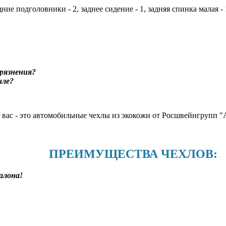
дние подголовники - 2, заднее сидение - 1, задняя спинка малая -
рязнения?
иле?
я вас - это автомобильные чехлы из экокожи от Росшвейнгруп
ПРЕИМУЩЕСТВА ЧЕХЛОВ:
алона!