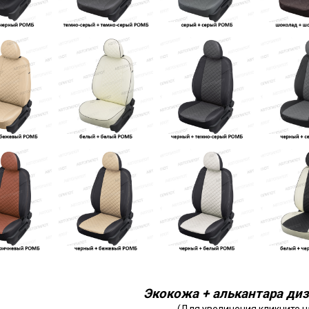
Экокожа + алькантара диз