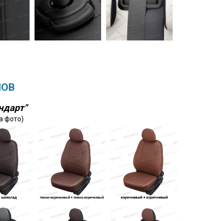
ЛОВ
ндарт"
а фото)