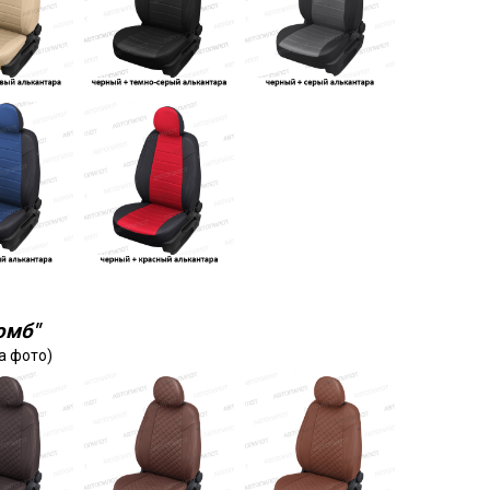
омб"
а фото)