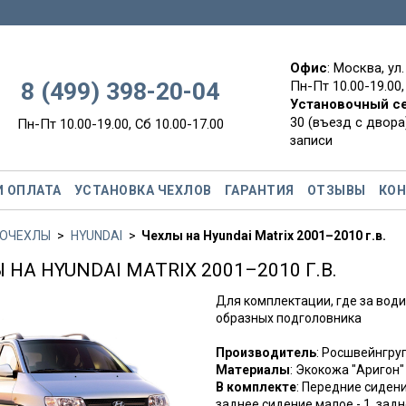
Офис
: Москва, ул
8 (499) 398-20-04
Пн-Пт 10.00-19.00,
Установочный с
30 (въезд с двора)
Пн-Пт 10.00-19.00, Сб 10.00-17.00
записи
И ОПЛАТА
УСТАНОВКА ЧЕХЛОВ
ГАРАНТИЯ
ОТЗЫВЫ
КО
ОЧЕХЛЫ
HYUNDAI
Чехлы на Hyundai Matrix 2001–2010 г.в.
 НА HYUNDAI MATRIX 2001–2010 Г.В.
Для комплектации, где за води
образных подголовника
Производитель
: Росшвейнгр
Материалы
: Экокожа "Аригон"
В комплекте
: Передние сидени
заднее сидение малое - 1, задн