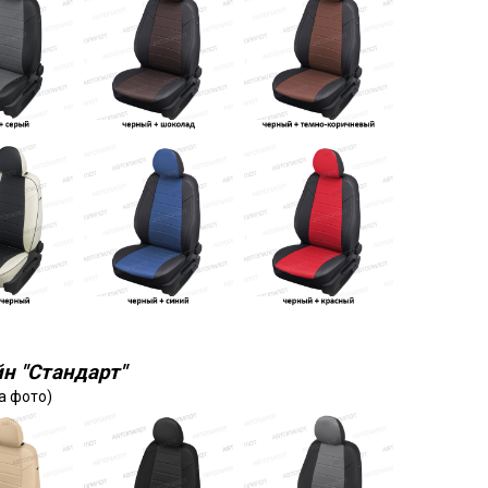
н "Стандарт"
а фото)