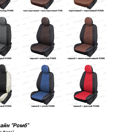
айн "Ромб"