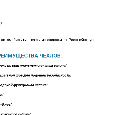
?
о автомобильные чехлы из экокожи от Росшвейнгрупп
РЕИМУЩЕСТВА ЧЕХЛОВ:
ого по оригинальным лекалам салона!
зрывной шов для подушек безопасности!
одской функционал салона!
е!
-5 лет!
кожаного салона!