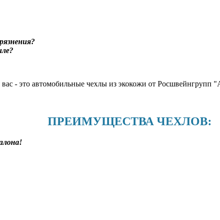
рязнения?
иле?
я вас - это автомобильные чехлы из экокожи от Росшвейнгруп
ПРЕИМУЩЕСТВА ЧЕХЛОВ:
алона!