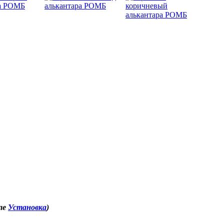
еле
Установка
)