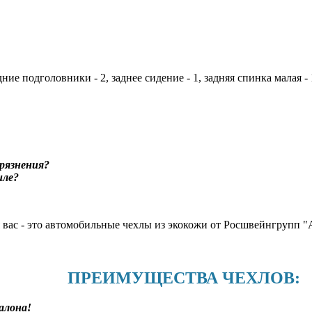
дние подголовники - 2, заднее сидение - 1, задняя спинка малая - 
рязнения?
иле?
я вас - это автомобильные чехлы из экокожи от Росшвейнгруп
ПРЕИМУЩЕСТВА ЧЕХЛОВ:
алона!