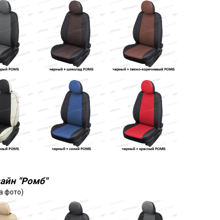
айн "Ромб"
а фото)