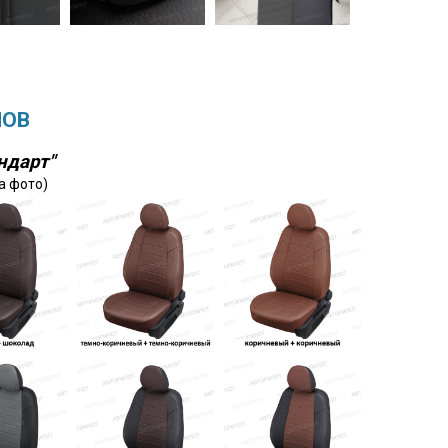
ЛОВ
ндарт"
а фото)