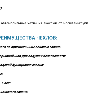
?
о автомобильные чехлы из экокожи от Росшвейнгрупп
РЕИМУЩЕСТВА ЧЕХЛОВ:
ого по оригинальным лекалам салона!
зрывной шов для подушек безопасности!
одской функционал салона!
е!
-5 лет!
кожаного салона!