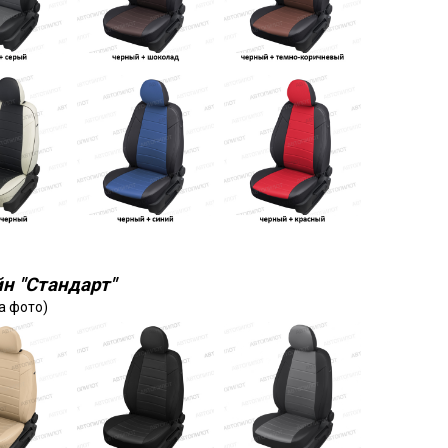
н "Стандарт"
а фото)