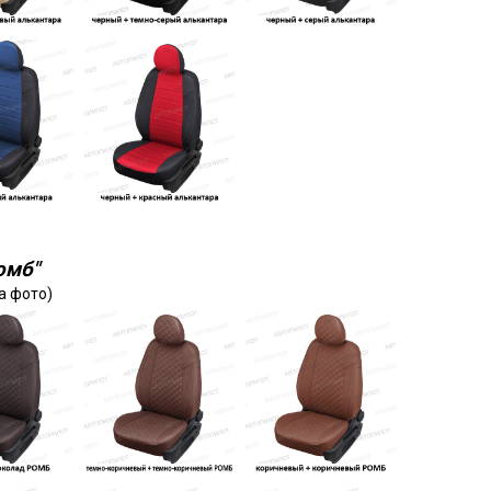
омб"
а фото)