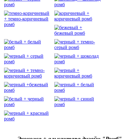
Экокожа + алькантара дизайн "Ромб"