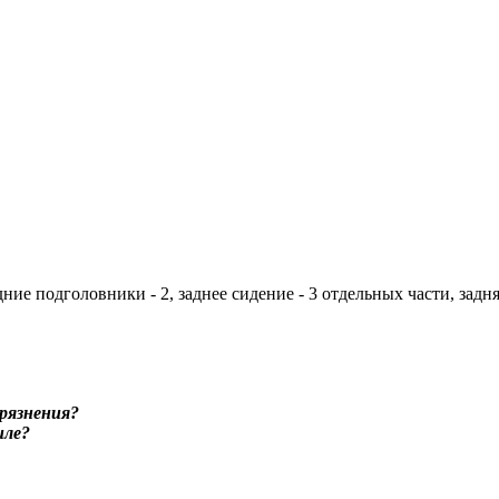
дние подголовники - 2, заднее сидение - 3 отдельных части, задн
рязнения?
иле?