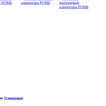
еле
Установка
)