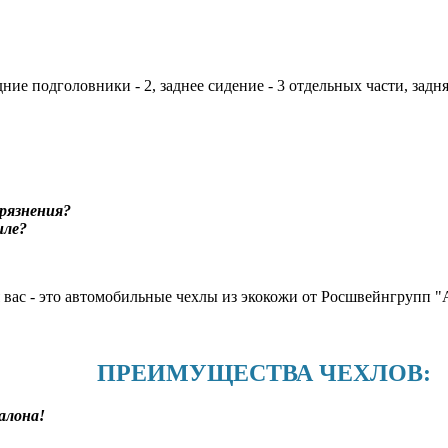
дние подголовники - 2, заднее сидение - 3 отдельных части, задн
рязнения?
иле?
я вас - это автомобильные чехлы из экокожи от Росшвейнгруп
ПРЕИМУЩЕСТВА ЧЕХЛОВ:
алона!