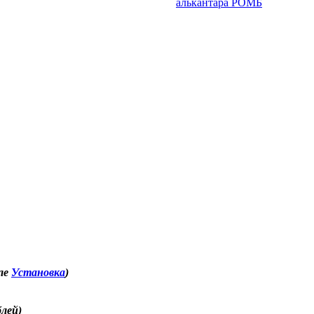
еле
Установка
)
блей)