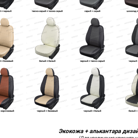
Экокожа + алькантара дизай