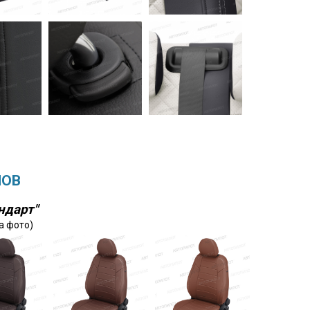
ЛОВ
ндарт"
а фото)