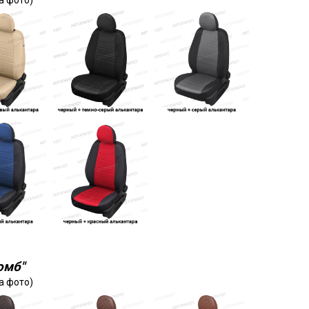
а фото)
омб"
а фото)