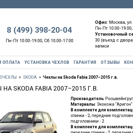
Офис
: Москва, ул
8 (499) 398-20-04
Пн-Пт 10.00-19.00,
Установочный с
30 (въезд с двора)
Пн-Пт 10.00-19.00, Сб 10.00-17.00
записи
И ОПЛАТА
УСТАНОВКА ЧЕХЛОВ
ГАРАНТИЯ
ОТЗЫВЫ
КО
ОЧЕХЛЫ
SKODA
Чехлы на Skoda Fabia 2007–2015 г.в.
 НА SKODA FABIA 2007–2015 Г.В.
Производитель
: Росшвейнгр
Материалы
: Экокожа "Аригон"
В комплекте для комплектаци
спинки - 2, передние подголовни
подголовники - 2
В комплекте для комплектац
передние спинки - 2, передние 