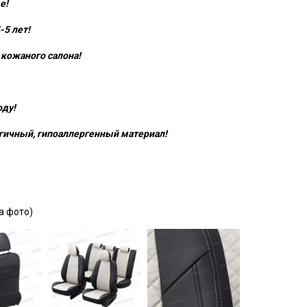
е!
-5 лет!
кожаного салона!
оду!
гичный, гипоаллергенный материал!
а фото)