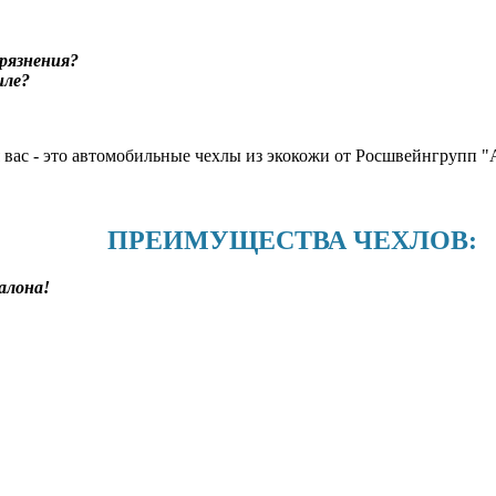
рязнения?
иле?
я вас - это автомобильные чехлы из экокожи от Росшвейнгруп
ПРЕИМУЩЕСТВА ЧЕХЛОВ:
алона!