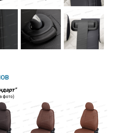
ЛОВ
ндарт"
а фото)