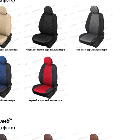
а фото)
омб"
а фото)