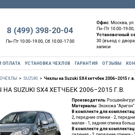
Офис
: Москва, ул
8 (499) 398-20-04
Пн-Пт 10.00-19.00,
Установочный с
30 (въезд с двора)
Пн-Пт 10.00-19.00, Сб 10.00-17.00
записи
И ОПЛАТА
УСТАНОВКА ЧЕХЛОВ
ГАРАНТИЯ
ОТЗЫВЫ
КО
ОЧЕХЛЫ
SUZUKI
Чехлы на Suzuki SX4 хетчбек 2006–2015 г.в.
 НА SUZUKI SX4 ХЕТЧБЕК 2006–2015 Г.В.
Производитель
: Росшвейнгр
Материалы
: Экокожа "Аригон"
В комплекте для комплектац
2, передние спинки - 2, передни
малая - 1, задняя спинка больш
В комплекте для комплектац
сидения - 2, передние спинки - 