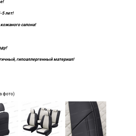
е!
-5 лет!
кожаного салона!
оду!
гичный, гипоаллергенный материал!
а фото)