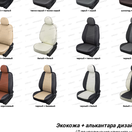
Экокожа + алькантара дизай