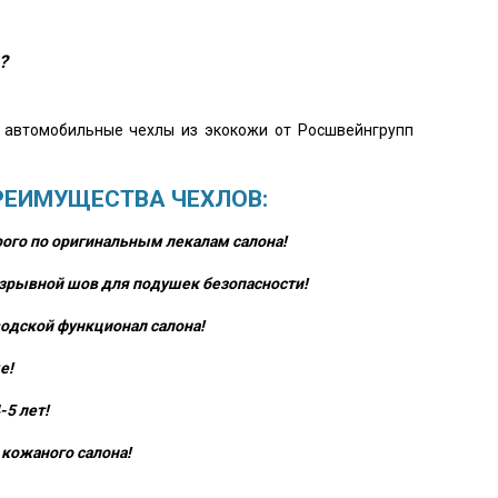
?
о автомобильные чехлы из экокожи от Росшвейнгрупп
РЕИМУЩЕСТВА ЧЕХЛОВ:
ого по оригинальным лекалам салона!
зрывной шов для подушек безопасности!
одской функционал салона!
е!
-5 лет!
кожаного салона!