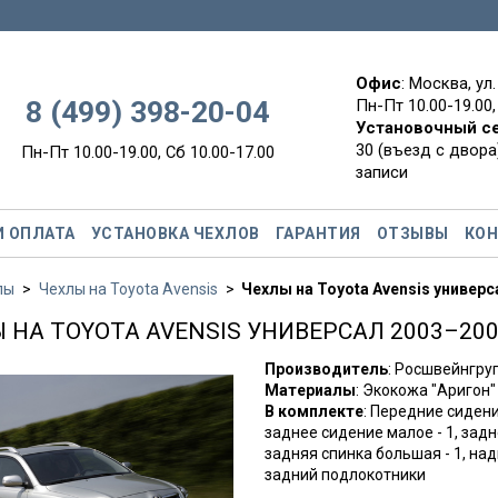
Офис
: Москва, ул
8 (499) 398-20-04
Пн-Пт 10.00-19.00,
Установочный с
30 (въезд с двора)
Пн-Пт 10.00-19.00, Сб 10.00-17.00
записи
И ОПЛАТА
УСТАНОВКА ЧЕХЛОВ
ГАРАНТИЯ
ОТЗЫВЫ
КО
лы
Чехлы на Toyota Avensis
Чехлы на Toyota Avensis универс
 НА TOYOTA AVENSIS УНИВЕРСАЛ 2003–2009
Производитель
: Росшвейнгр
Материалы
: Экокожа "Аригон"
В комплекте
: Передние сидени
заднее сидение малое - 1, задн
задняя спинка большая - 1, над
задний подлокотники