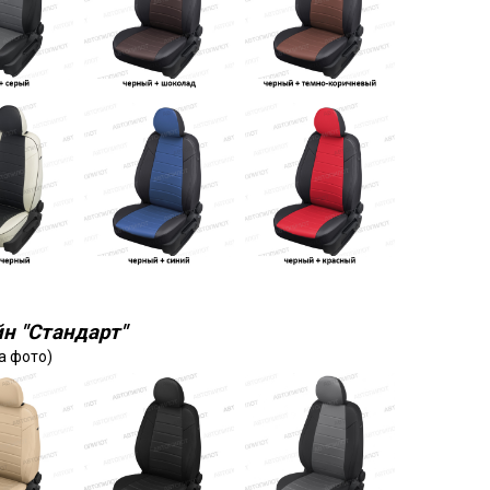
н "Стандарт"
а фото)