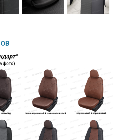
ЛОВ
ндарт"
а фото)