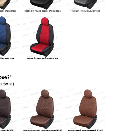
омб"
а фото)