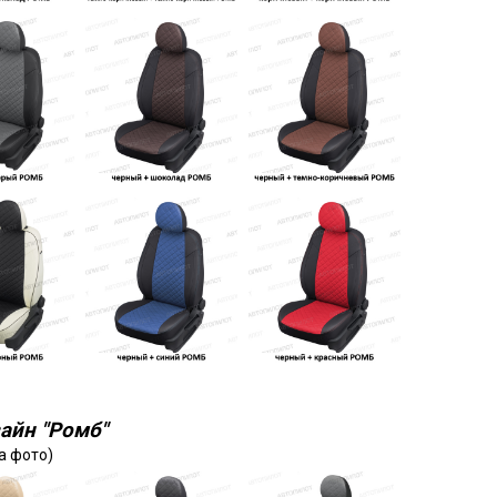
айн "Ромб"
а фото)