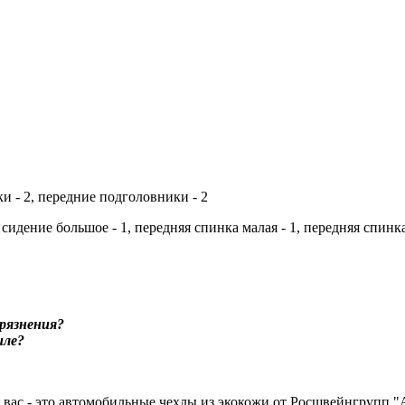
ки - 2, передние подголовники - 2
 сидение большое - 1, передняя спинка малая - 1, передняя спинк
рязнения?
иле?
я вас - это автомобильные чехлы из экокожи от Росшвейнгруп